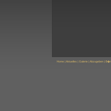
Home
|
Aktuelles
|
Galerie
|
Abzugeben
|
B�r